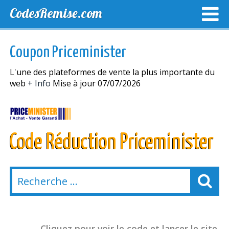
CodesRemise.com
MEILLEURS CODES PROMO
CODES PROMO EXCLUSI
Coupon Priceminister
NOUVELLES MAGASINS
L'une des plateformes de vente la plus importante du
web
+ Info
Mise à jour 07/07/2026
Code Réduction Priceminister
Cliquez pour voir le code et lancer le site.