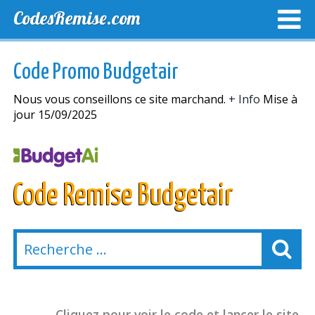
CodesRemise.com
MEILLEURS CODES PROMO
CODES PROMO EXCLUSI
Code Promo Budgetair
NOUVELLES MAGASINS
Nous vous conseillons ce site marchand.
+ Info
Mise à
jour 15/09/2025
Code Remise Budgetair
Cliquez pour voir le code et lancer le site.