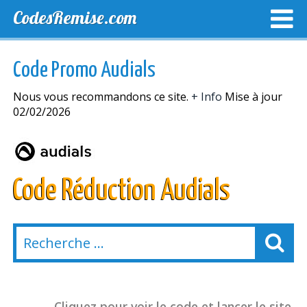
CodesRemise.com
MEILLEURS CODES PROMO
CODES PROMO EXCLUSI
Code Promo Audials
NOUVELLES MAGASINS
Nous vous recommandons ce site.
+ Info
Mise à jour
02/02/2026
Code Réduction Audials
Cliquez pour voir le code et lancer le site.