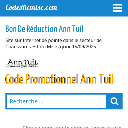
CodesRemise.com
MEILLEURS CODES PROMO
CODES PROMO EXCLUSI
Bon De Réduction Ann Tuil
NOUVELLES MAGASINS
Site sur Internet de pointe dans le secteur de
Chaussures.
+ Info
Mise à jour 15/09/2025
Code Promotionnel Ann Tuil
Cliquez pour voir le code et lancer le site.