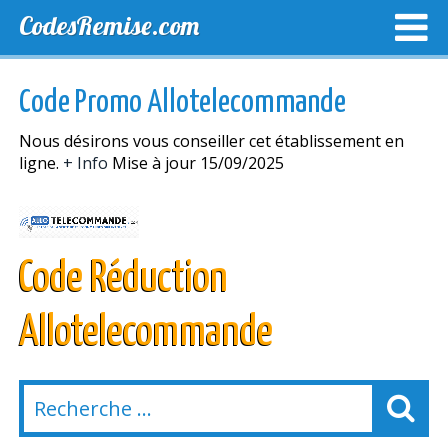
CodesRemise.com
MEILLEURS CODES PROMO
CODES PROMO EXCLUSI
Code Promo Allotelecommande
NOUVELLES MAGASINS
Nous désirons vous conseiller cet établissement en
ligne.
+ Info
Mise à jour 15/09/2025
Code Réduction
Allotelecommande