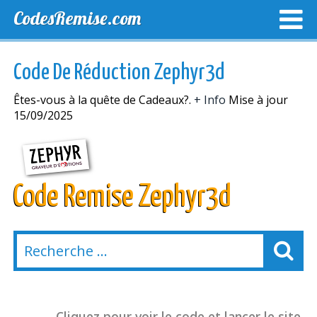
CodesRemise.com
MEILLEURS CODES PROMO
CODES PROMO EXCLUSI
Code De Réduction Zephyr3d
NOUVELLES MAGASINS
Êtes-vous à la quête de Cadeaux?.
+ Info
Mise à jour
15/09/2025
Code Remise Zephyr3d
Cliquez pour voir le code et lancer le site.