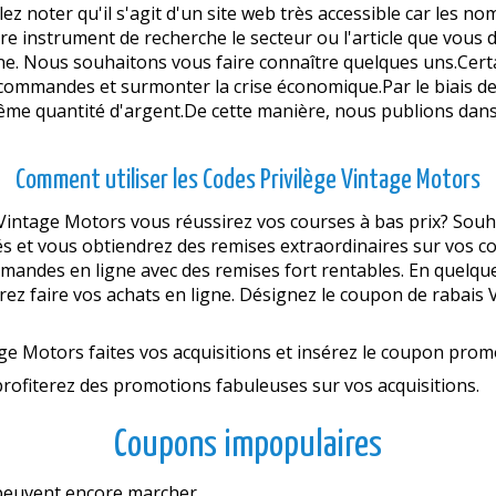
llez noter qu'il s'agit d'un site web très accessible car les 
otre instrument de recherche le secteur ou l'article que vou
ne. Nous souhaitons vous faire connaître quelques uns.Cert
 commandes et surmonter la crise économique.Par le biais d
même quantité d'argent.De cette manière, nous publions dans
Comment utiliser les Codes Privilège Vintage Motors
e Vintage Motors vous réussirez vos courses à bas prix? Souh
s et vous obtiendrez des remises extraordinaires sur vos co
mandes en ligne avec des remises fort rentables. En quelque
irez faire vos achats en ligne. Désignez le coupon de rabais Vi
age Motors faites vos acquisitions et insérez le coupon prom
rofiterez des promotions fabuleuses sur vos acquisitions.
Coupons impopulaires
s peuvent encore marcher