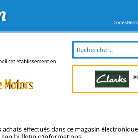
m
CodesRemis
SIFS
LIVRAISON OFFERTE
DERNIERS JOURS
NOUVEL
eil cet établissement en
e Motors
s achats effectués dans ce magasin électronique
 son bulletin d'informations.