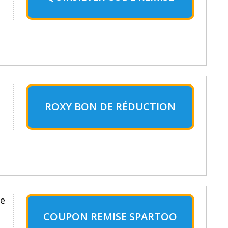
ROXY BON DE RÉDUCTION
re
COUPON REMISE SPARTOO