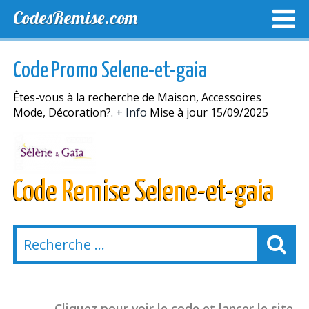
CodesRemise.com
MEILLEURS CODES PROMO
CODES PROMO EXCLUSI
Code Promo Selene-et-gaia
NOUVELLES MAGASINS
Êtes-vous à la recherche de Maison, Accessoires
Mode, Décoration?.
+ Info
Mise à jour 15/09/2025
Code Remise Selene-et-gaia
Cliquez pour voir le code et lancer le site.