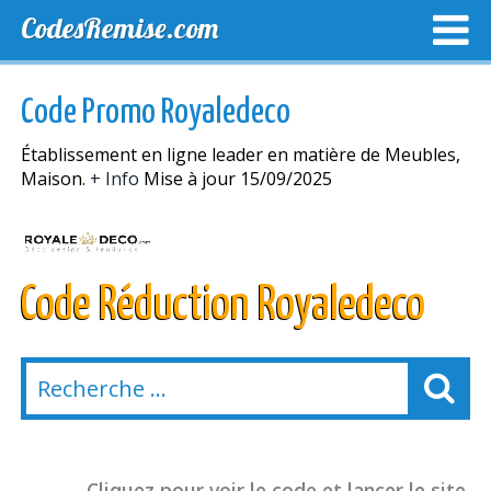
CodesRemise.com
MEILLEURS CODES PROMO
CODES PROMO EXCLUSI
Code Promo Royaledeco
NOUVELLES MAGASINS
Établissement en ligne leader en matière de Meubles,
Maison.
+ Info
Mise à jour 15/09/2025
Code Réduction Royaledeco
Cliquez pour voir le code et lancer le site.