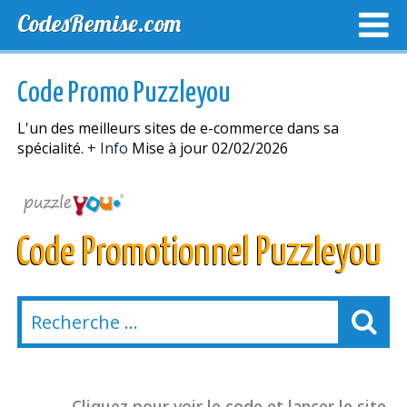
CodesRemise.com
MEILLEURS CODES PROMO
CODES PROMO EXCLUSI
Code Promo Puzzleyou
NOUVELLES MAGASINS
L'un des meilleurs sites de e-commerce dans sa
spécialité.
+ Info
Mise à jour 02/02/2026
Code Promotionnel Puzzleyou
Cliquez pour voir le code et lancer le site.