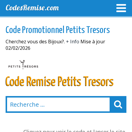
CodesRemise.com
MEILLEURS CODES PROMO
CODES PROMO EXCLUSI
Code Promotionnel Petits Tresors
NOUVELLES MAGASINS
Cherchez vous des Bijoux?.
+ Info
Mise à jour
02/02/2026
Code Remise Petits Tresors
Cliquez pour voir le code et lancer le site.