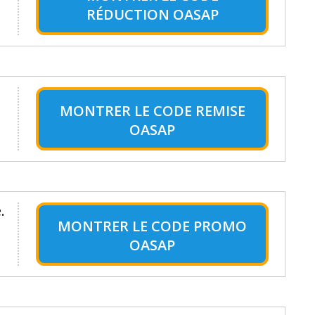
RÉDUCTION OASAP
MONTRER LE
CODE REMISE
OASAP
.
MONTRER LE
CODE PROMO
OASAP