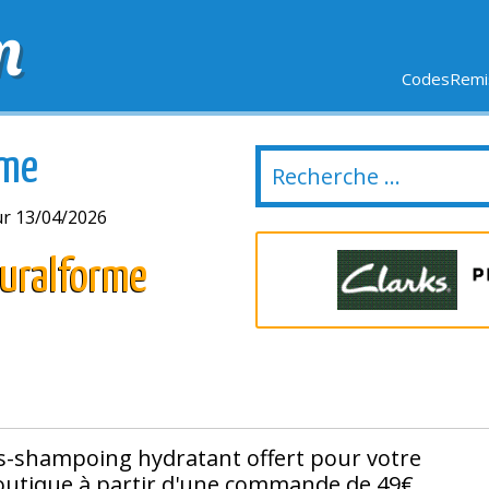
m
CodesRemis
SIFS
LIVRAISON OFFERTE
DERNIERS JOURS
NOUVEL
rme
ur 13/04/2026
turalforme
s-shampoing hydratant offert pour votre
utique à partir d'une commande de 49€.