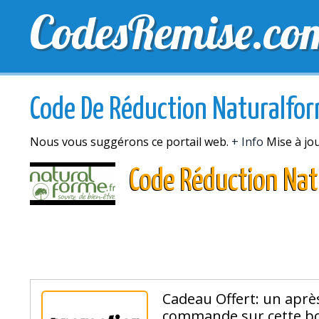
CodesRemise.co
MEILLEURS CODES PROMO
CODES PROMO EXCLU
Code De Réduction Naturalfo
Nous vous suggérons ce portail web.
+ Info
Mise à jo
Code Réduction Na
Cadeau Offert: un aprè
commande sur cette bo