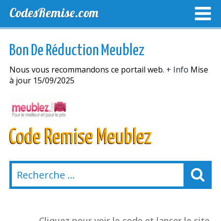
CodesRemise.com
MEILLEURS CODES PROMO
CODES PROMO EXCLUSI
Bon De Réduction Meublez
NOUVELLES MAGASINS
Nous vous recommandons ce portail web.
+ Info
Mise
à jour 15/09/2025
Code Remise Meublez
Cliquez pour voir le code et lancer le site.