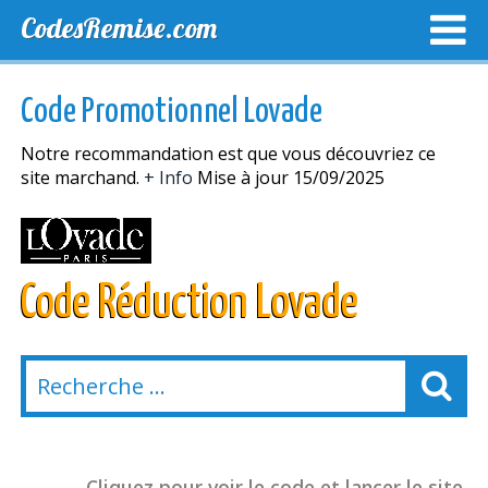
CodesRemise.com
MEILLEURS CODES PROMO
CODES PROMO EXCLUSI
Code Promotionnel Lovade
NOUVELLES MAGASINS
Notre recommandation est que vous découvriez ce
site marchand.
+ Info
Mise à jour 15/09/2025
Code Réduction Lovade
Cliquez pour voir le code et lancer le site.