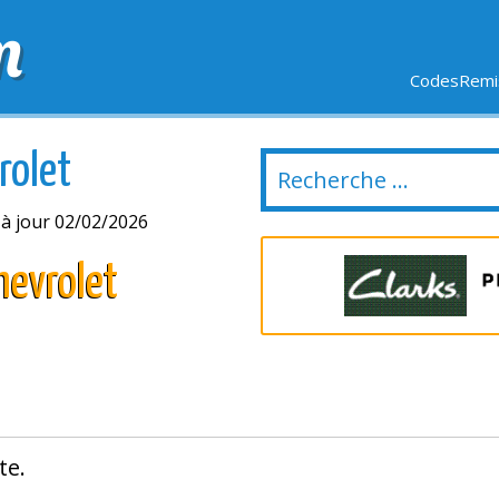
m
CodesRemis
SIFS
LIVRAISON OFFERTE
DERNIERS JOURS
NOUVEL
rolet
à jour 02/02/2026
hevrolet
te.