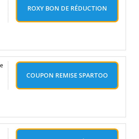
ROXY BON DE RÉDUCTION
re
COUPON REMISE SPARTOO