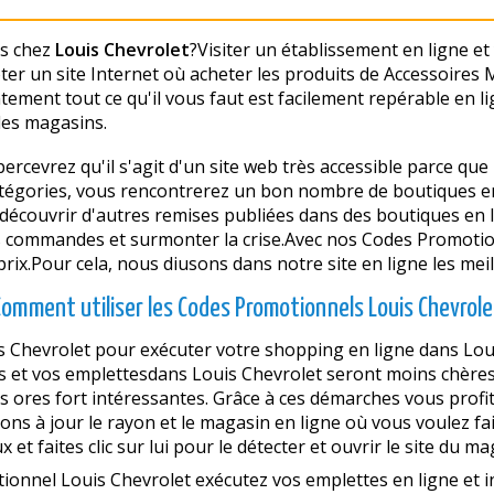
es chez
Louis Chevrolet
?Visiter un établissement en ligne et
ter un site Internet où acheter les produits de Accessoires 
ntement tout ce qu'il vous faut est facilement repérable en li
des magasins.
ercevrez qu'il s'agit d'un site web très accessible parce que 
 catégories, vous rencontrerez un bon nombre de boutiques en 
couvrir d'autres remises publiées dans des boutiques en lig
os commandes et surmonter la crise.Avec nos Codes Promoti
rix.Pour cela, nous diffusons dans notre site en ligne les me
Comment utiliser les Codes Promotionnels Louis Chevrole
Chevrolet pour exécuter votre shopping en ligne dans Loui
s et vos emplettesdans Louis Chevrolet seront moins chères. 
es offres fort intéressantes. Grâce à ces démarches vous profi
ns à jour le rayon et le magasin en ligne où vous voulez fai
et faites clic sur lui pour le détecter et ouvrir le site du ma
tionnel Louis Chevrolet exécutez vos emplettes en ligne et 