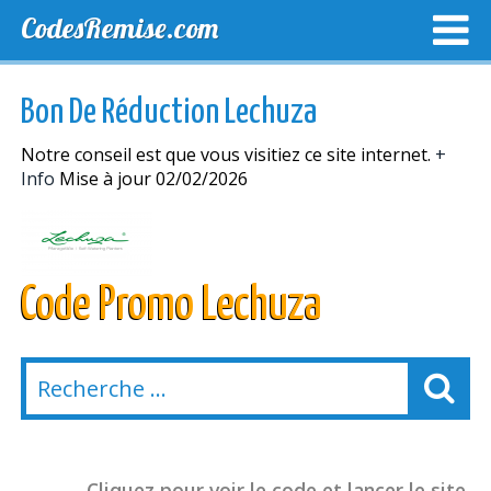
CodesRemise.com
MEILLEURS CODES PROMO
CODES PROMO EXCLUSI
Bon De Réduction Lechuza
NOUVELLES MAGASINS
Notre conseil est que vous visitiez ce site internet.
+
Info
Mise à jour 02/02/2026
Code Promo Lechuza
Cliquez pour voir le code et lancer le site.