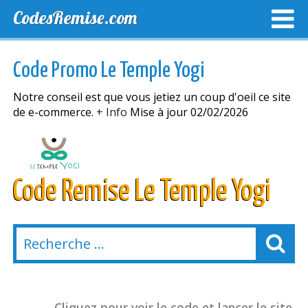
CodesRemise.com
MEILLEURS CODES PROMO
CODES PROMO EXCLUSI
Code Promo Le Temple Yogi
NOUVELLES MAGASINS
Notre conseil est que vous jetiez un coup d'oeil ce site
de e-commerce.
+ Info
Mise à jour 02/02/2026
Code Remise Le Temple Yogi
Cliquez pour voir le code et lancer le site.