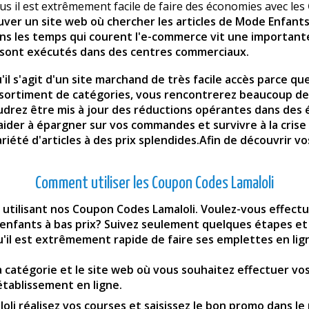
us il est extrêmement facile de faire des économies avec les
uver un site web où chercher les articles de Mode Enfants,
ns les temps qui courent l'e-commerce vit une importante
i sont exécutés dans des centres commerciaux.
u'il s'agit d'un site marchand de très facile accès parce 
 assortiment de catégories, vous rencontrerez beaucoup de
ez être mis à jour des réductions opérantes dans des éta
 aider à épargner sur vos commandes et survivre à la cri
ariété d'articles à des prix splendides.Afin de découvrir v
Comment utiliser les Coupon Codes Lamaloli
 utilisant nos Coupon Codes Lamaloli. Voulez-vous effect
 enfants à bas prix? Suivez seulement quelques étapes et
'il est extrêmement rapide de faire ses emplettes en lig
a catégorie et le site web où vous souhaitez effectuer vo
'établissement en ligne.
oli réalisez vos courses et saisissez le bon promo dans le 