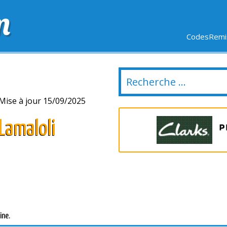
m
CodesRemis
SIFS
LIVRAISON OFFERTE
DERNIERS JOURS
NOUVEL
Mise à jour 15/09/2025
Lamaloli
ine.