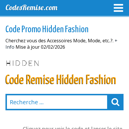
CodesRemise.com
MEILLEURS CODES PROMO
CODES PROMO EXCLUSI
Code Promo Hidden Fashion
NOUVELLES MAGASINS
Cherchez vous des Accessoires Mode, Mode, etc..?.
+
Info
Mise à jour 02/02/2026
Code Remise Hidden Fashion
Cliquez pour voir le code et lancer le site.