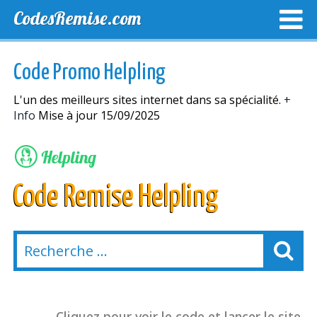
CodesRemise.com
MEILLEURS CODES PROMO
CODES PROMO EXCLUSI
Code Promo Helpling
NOUVELLES MAGASINS
L'un des meilleurs sites internet dans sa spécialité.
+
Info
Mise à jour 15/09/2025
Code Remise Helpling
Cliquez pour voir le code et lancer le site.