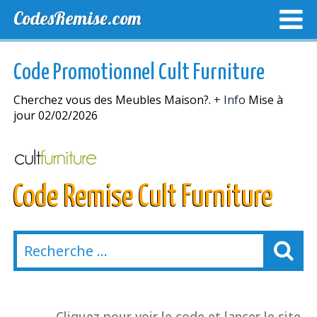
CodesRemise.com
MEILLEURS CODES PROMO
CODES PROMO EXCLUSI
Code Promotionnel Cult Furniture
NOUVELLES MAGASINS
Cherchez vous des Meubles Maison?.
+ Info
Mise à
jour 02/02/2026
Code Remise Cult Furniture
Cliquez pour voir le code et lancer le site.