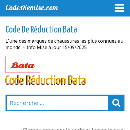
CodesRemise.com
MEILLEURS CODES PROMO
CODES PROMO EXCLUSI
Code De Réduction Bata
NOUVELLES MAGASINS
L'une des marques de chaussures les plus connues au
monde.
+ Info
Mise à jour 15/09/2025
Code Réduction Bata
Cliquez pour voir le code et lancer le site.