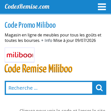
CodesRemise.com
MEILLEURS CODES PROMO
CODES PROMO EXCLUSI
Code Promo Miliboo
NOUVELLES MAGASINS
Magasin en ligne de meubles pour tous les goûts et
toutes les bourses.
+ Info
Mise à jour 09/07/2026
Code Remise Miliboo
Cliquez pour voir le code et lancer le site.