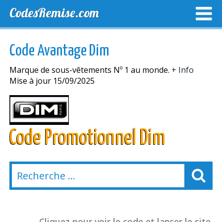
CodesRemise.com
MEILLEURS CODES PROMO
CODES PROMO EXCLUSI
Code Avantage Dim
NOUVELLES MAGASINS
Marque de sous-vêtements Nº 1 au monde.
+ Info
Mise à jour 15/09/2025
Code Promotionnel Dim
Cliquez pour voir le code et lancer le site.