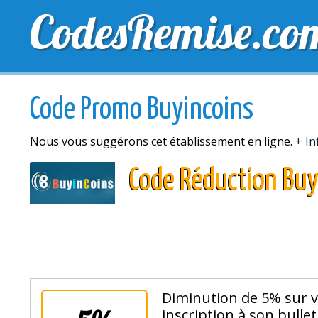
CodesRemise.co
MEILLEURS CODES PROMO
CODES PROMO EXCLU
Code Promo Buyincoins
Nous vous suggérons cet établissement en ligne.
+ In
Code Réduction Buy
Diminution de 5% sur 
inscription à son bulle