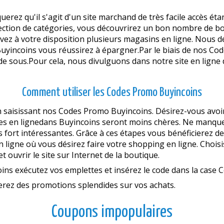
uerez qu'il s'agit d'un site marchand de très facile accès ét
élection de catégories, vous découvrirez un bon nombre de bo
avez à votre disposition plusieurs magasins en ligne. Nou
Buyincoins vous réussirez à épargner.Par le biais de nos C
 de sous.Pour cela, nous divulguons dans notre site en lign
Comment utiliser les Codes Promo Buyincoins
saisissant nos Codes Promo Buyincoins. Désirez-vous avoir vo
es en lignedans Buyincoins seront moins chères. Ne manquez
 fort intéressantes. Grâce à ces étapes vous bénéficierez d
 en ligne où vous désirez faire votre shopping en ligne. Choi
t ouvrir le site sur Internet de la boutique.
oins exécutez vos emplettes et insérez le code dans la case
ierez des promotions splendides sur vos achats.
Coupons impopulaires