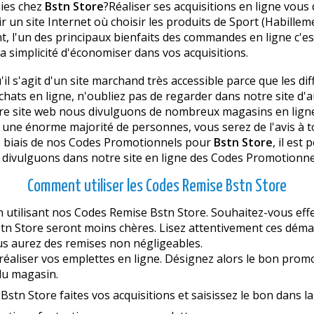
mies chez
Bstn Store
?Réaliser ses acquisitions en ligne vou
r un site Internet où choisir les produits de Sport (Habille
 l'un des principaux bienfaits des commandes en ligne c'est 
la simplicité d'économiser dans vos acquisitions.
u'il s'agit d'un site marchand très accessible parce que les d
achats en ligne, n'oubliez pas de regarder dans notre site 
tre site web nous divulguons de nombreux magasins en ligne
ne énorme majorité de personnes, vous serez de l'avis à to
le biais de nos Codes Promotionnels pour
Bstn Store
, il est
s divulguons dans notre site en ligne des Codes Promotionne
Comment utiliser les Codes Remise Bstn Store
 utilisant nos Codes Remise Bstn Store. Souhaitez-vous effe
 Store seront moins chères. Lisez attentivement ces démarch
us aurez des remises non négligeables.
réaliser vos emplettes en ligne. Désignez alors le bon prom
 du magasin.
Bstn Store faites vos acquisitions et saisissez le bon dans 