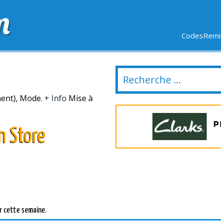
m
CodesRemis
SIFS
LIVRAISON OFFERTE
DERNIERS JOURS
NOUVEL
ment), Mode.
+ Info
Mise à
n Store
r cette semaine.