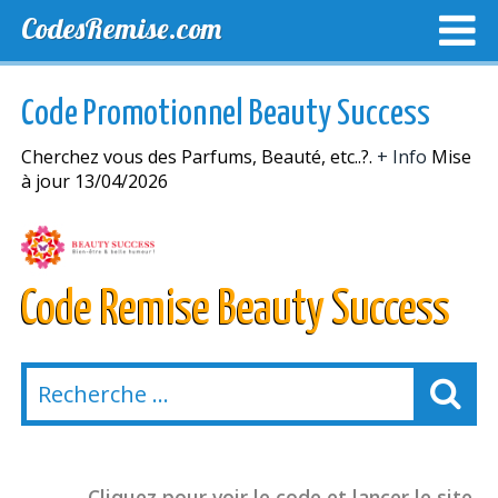
CodesRemise.com
MEILLEURS CODES PROMO
CODES PROMO EXCLUSI
Code Promotionnel Beauty Success
NOUVELLES MAGASINS
Cherchez vous des Parfums, Beauté, etc..?.
+ Info
Mise
à jour 13/04/2026
Code Remise Beauty Success
Cliquez pour voir le code et lancer le site.