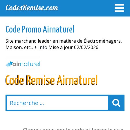
CodesRemise.com
MEILLEURS CODES PROMO
CODES PROMO EXCLUSI
Code Promo Airnaturel
NOUVELLES MAGASINS
Site marchand leader en matière de Électroménagers,
Maison, etc...
+ Info
Mise à jour 02/02/2026
Code Remise Airnaturel
Cliquez pour voir le code et lancer le site.