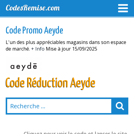
CodesRemise.com
MEILLEURS CODES PROMO
CODES PROMO EXCLUSI
Code Promo Aeyde
NOUVELLES MAGASINS
L'un des plus appréciables magasins dans son espace
de marché.
+ Info
Mise à jour 15/09/2025
Code Réduction Aeyde
Cliquez pour voir le code et lancer le site.