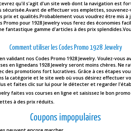
cevrez qu'il s'agit d'un site web dont la navigation est fo
rès sécurisée.Avant de effectuer vos emplettes, souvenez-
ncts prix et qualités.Probablement vous voudrez être mis à
s Promo pour 1928 Jewelry vous ferez des économies faci
r une fantastique gamme d'articles à des prix splendide
Comment utiliser les Codes Promo 1928 Jewelry
en validant nos Codes Promo 1928 Jewelry. Voulez-vous avoi
ses en lignedans 1928 Jewelry seront moins chères. Ne rat
c des promotions fort lucratives. Grâce à ces étapes vou
s la catégorie et le site web où vous désirez effectuer vo
s et faites clic sur lui pour le détecter et regarder l'éta
elry faites vos courses en ligne et saisissez le bon prom
ttes à des prix réduits.
Coupons impopulaires
fres peuvent encore marcher