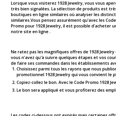
Lorsque vous visiterez
1928 Jewelry
, vous vous aper
très bien signalées. La sélection de produits est t
boutiques en ligne similaires où analyser les disti
similaires.Vous pensez assurément qu'avec les Code
Promo pour
1928 Jewelry
, il est possible d'achete
notre site en ligne .
Ne ratez pas les magnifiques offres de 1928 Jewelry 
vous n'avez qu'à suivre quelques étapes et vos cour
de faire ses commandes dans les établissements ave
Choisissez parmi tous les rayons que nous publion
promotionnel 1928 Jewelry qui vous convient le plu
Copiez-collez le bon. Avec le Code Promo 1928 Jew
Le bon sera appliqué et vous profiterez des emple
Les codes ci-dessous ont expirés mais certaines of