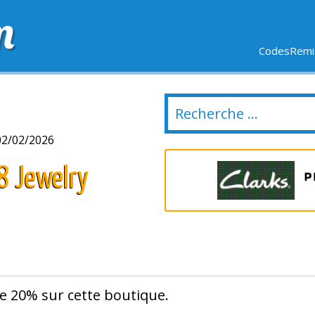
m
CodesRemis
SIFS
LIVRAISON OFFERTE
DERNIERS JOURS
NOUVEL
02/02/2026
8 Jewelry
de 20% sur cette boutique.