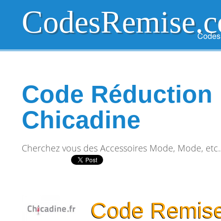
CodesRemise.
CodesR
Code Réduction
Chicadine
Cherchez vous des Accessoires Mode, Mode, etc.
Code Remise